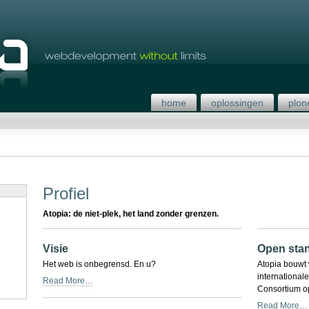
home
oplossingen
plon
Profiel
Atopia: de niet-plek, het land zonder grenzen.
Visie
Open sta
Het web is onbegrensd. En u?
Atopia bouwt 
internationa
Read More…
Consortium op
Read More…