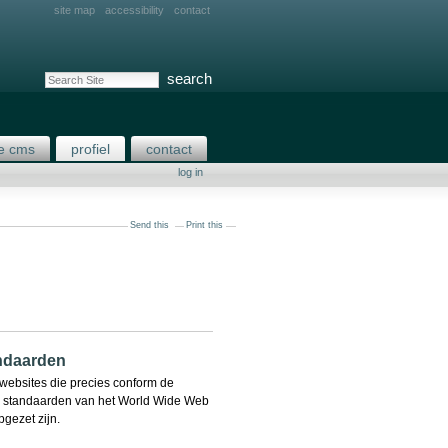
site map
accessibility
contact
search site
advanced search…
e cms
profiel
contact
log in
Send this
Print this
ndaarden
websites die precies conform de
le standaarden van het World Wide Web
gezet zijn.