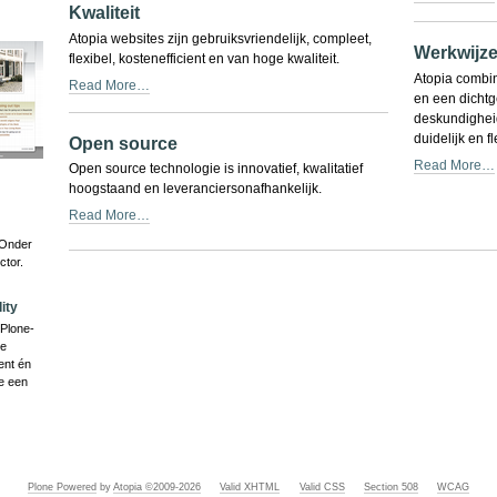
Kwaliteit
Atopia websites zijn gebruiksvriendelijk, compleet,
Werkwijz
flexibel, kostenefficient en van hoge kwaliteit.
Atopia combin
Read More…
en een dichtge
deskundighei
duidelijk en f
Open source
Read More…
Open source technologie is innovatief, kwalitatief
hoogstaand en leveranciersonafhankelijk.
Read More…
 Onder
Document
ctor.
Actions
ity
Plone-
ze
ent én
e een
Plone Powered
by
Atopia ©2009-
2026
Valid XHTML
Valid CSS
Section 508
WCAG