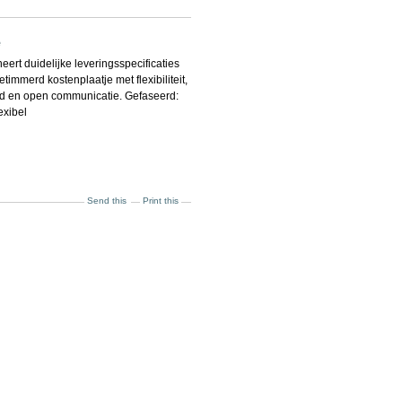
e
eert duidelijke leveringsspecificaties
timmerd kostenplaatje met flexibiliteit,
d en open communicatie. Gefaseerd:
lexibel
Send this
Print this