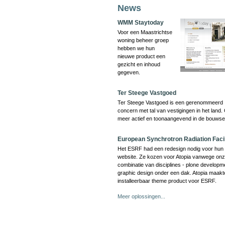
News
WMM Staytoday
Voor een Maastrichtse
woning beheer groep
hebben we hun
nieuwe product een
gezicht en inhoud
gegeven.
Ter Steege Vastgoed
Ter Steege Vastgoed is een gerenommeerd
concern met tal van vestigingen in het land.
meer actief en toonaangevend in de bouwse
European Synchrotron Radiation Facil
Het ESRF had een redesign nodig voor hun 
website. Ze kozen voor Atopia vanwege on
combinatie van disciplines - plone developm
graphic design onder een dak. Atopia maakt
installeerbaar theme product voor ESRF.
Meer oplossingen...