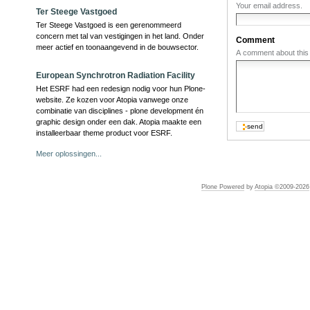
Your email address.
Ter Steege Vastgoed
Ter Steege Vastgoed is een gerenommeerd
concern met tal van vestigingen in het land. Onder
Comment
meer actief en toonaangevend in de bouwsector.
A comment about this 
European Synchrotron Radiation Facility
Het ESRF had een redesign nodig voor hun Plone-
website. Ze kozen voor Atopia vanwege onze
combinatie van disciplines - plone development én
graphic design onder een dak. Atopia maakte een
installeerbaar theme product voor ESRF.
Meer oplossingen...
Plone Powered
by
Atopia ©2009-
2026