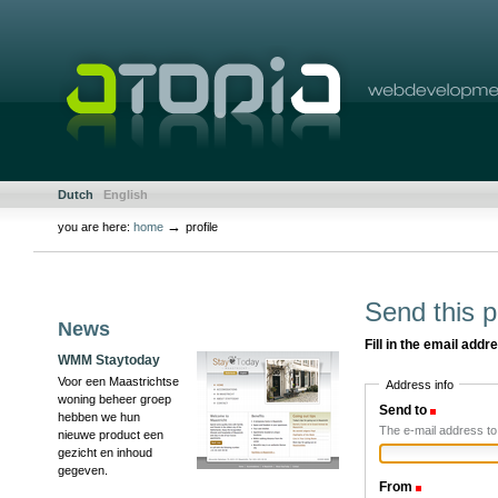
Skip
to
content.
|
Skip
to
navigation
Sections
Personal
Dutch
English
tools
→
you are here:
home
profile
Document
Actions
Send this 
News
Fill in the email addr
WMM Staytoday
Voor een Maastrichtse
Address info
woning beheer groep
Send to
(Require
hebben we hun
The e-mail address to 
nieuwe product een
gezicht en inhoud
gegeven.
From
(Required)