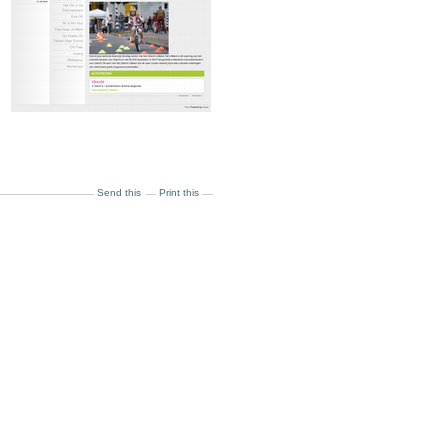
Send this
Print this