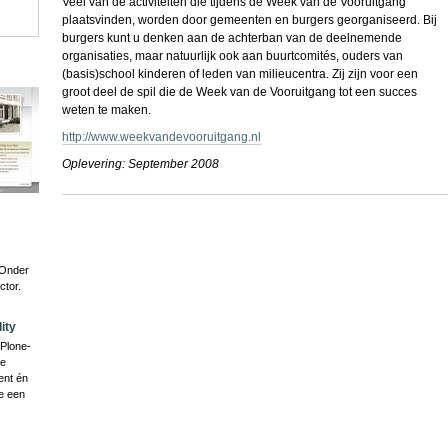
Veel van de activiteiten die tijdens de Week van de Vooruitgang
plaatsvinden, worden door gemeenten en burgers georganiseerd. Bij
burgers kunt u denken aan de achterban van de deelnemende
organisaties, maar natuurlijk ook aan buurtcomités, ouders van
(basis)school kinderen of leden van milieucentra. Zij zijn voor een
groot deel de spil die de Week van de Vooruitgang tot een succes
weten te maken.
http://www.weekvandevooruitgang.nl
Oplevering: September 2008
Document
Actions
 Onder
ctor.
ity
Plone-
ze
ent én
e een