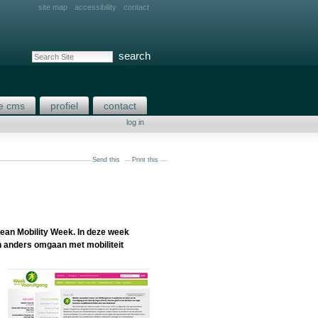
site map
accessibility
contact
search site
advanced search…
e cms
profiel
contact
log in
Send this
Print this
ean Mobility Week. In deze week
n anders omgaan met mobiliteit