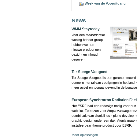
Week van de Vooruitgang
News
WMM Staytoday
Voor een Maastrichtse
woning beheer groep
hebben we hun
nieuwe product een
gezicht en inhoud
gegeven.
Ter Steege Vastgoed
Ter Steege Vastgoed is een gerenommeerd
concern met tal van vestigingen in het land.
meer actief en toonaangevend in de bouwse
European Synchrotron Radiation Facil
Het ESRF had een redesign nodig voor hun 
website. Ze kozen voor Atopia vanwege on
combinatie van disciplines - plone developm
graphic design onder een dak. Atopia maakt
installeerbaar theme product voor ESRF.
Meer oplossingen...